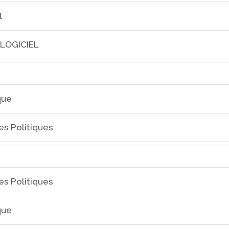
l
 LOGICIEL
que
es Politiques
es Politiques
que