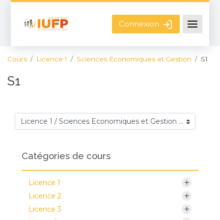
Passer au contenu principal
Connexion
Cours
Licence 1
Sciences Economiques et Gestion
S1
S1
Catégories de cours
Catégories de cours
+
Licence 1
+
Licence 2
+
Licence 3